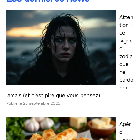
Atten
tion :
ce
signe
du
zodia
que
ne
pardo
nne
jamais (et c’est pire que vous pensez)
28 septembre 2025
Apér
o
expre