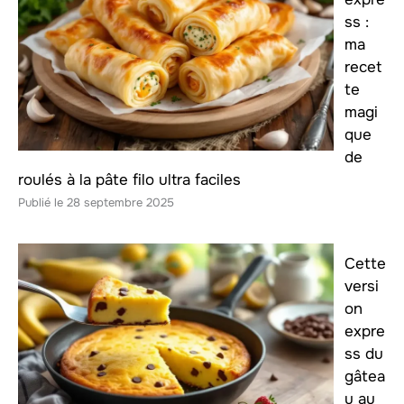
ss :
ma
recet
te
magi
que
de
roulés à la pâte filo ultra faciles
28 septembre 2025
Cette
versi
on
expre
ss du
gâtea
u au