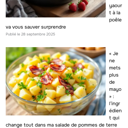
yaour
t à la
poêle
va vous sauver surprendre
28 septembre 2025
« Je
ne
mets
plus
de
mayo
» :
l’ingr
édien
t qui
change tout dans ma salade de pommes de terre