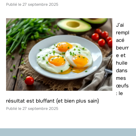
27 septembre 2025
J’ai
rempl
acé
beurr
e et
huile
dans
mes
œufs
: le
résultat est bluffant (et bien plus sain)
27 septembre 2025