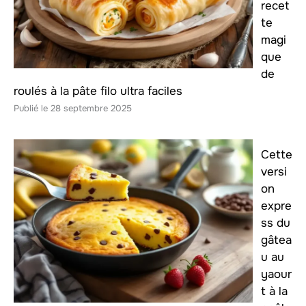
recet
te
magi
que
de
roulés à la pâte filo ultra faciles
28 septembre 2025
Cette
versi
on
expre
ss du
gâtea
u au
yaour
t à la