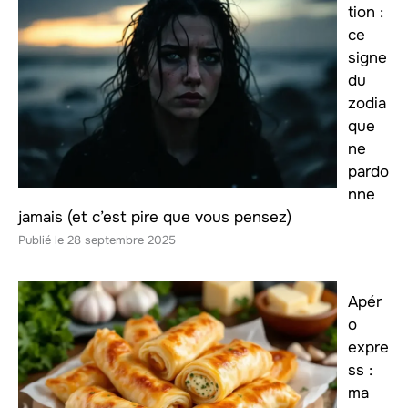
tion :
ce
signe
du
zodia
que
ne
pardo
nne
jamais (et c’est pire que vous pensez)
28 septembre 2025
Apér
o
expre
ss :
ma