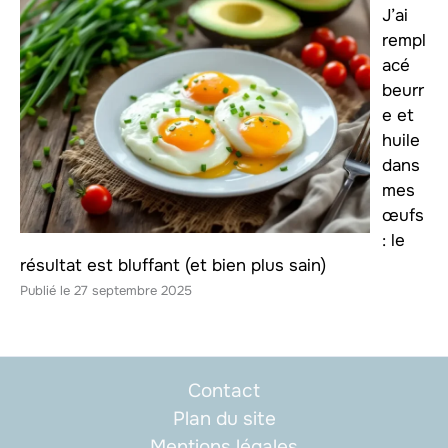
J’ai
rempl
acé
beurr
e et
huile
dans
mes
œufs
: le
résultat est bluffant (et bien plus sain)
27 septembre 2025
Contact
Plan du site
Mentions légales