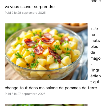
poêle
va vous sauver surprendre
28 septembre 2025
« Je
ne
mets
plus
de
mayo
» :
l’ingr
édien
t qui
change tout dans ma salade de pommes de terre
27 septembre 2025