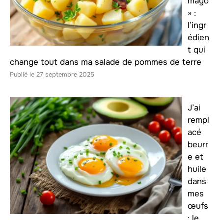
mayo
» :
l’ingr
édien
t qui
change tout dans ma salade de pommes de terre
27 septembre 2025
J’ai
rempl
acé
beurr
e et
huile
dans
mes
œufs
: le