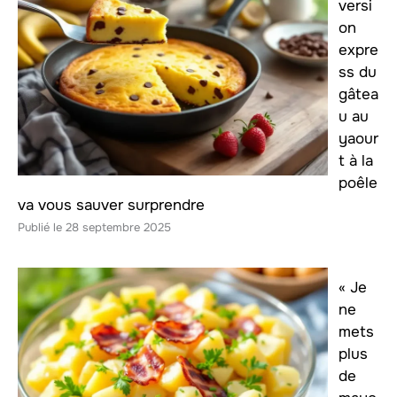
versi
on
expre
ss du
gâtea
u au
yaour
t à la
poêle
va vous sauver surprendre
28 septembre 2025
« Je
ne
mets
plus
de