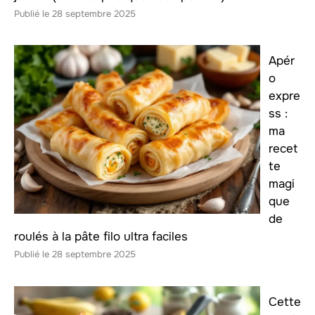
28 septembre 2025
Apér
o
expre
ss :
ma
recet
te
magi
que
de
roulés à la pâte filo ultra faciles
28 septembre 2025
Cette