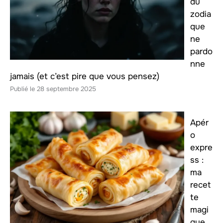
du
zodia
que
ne
pardo
nne
jamais (et c’est pire que vous pensez)
28 septembre 2025
Apér
o
expre
ss :
ma
recet
te
magi
que