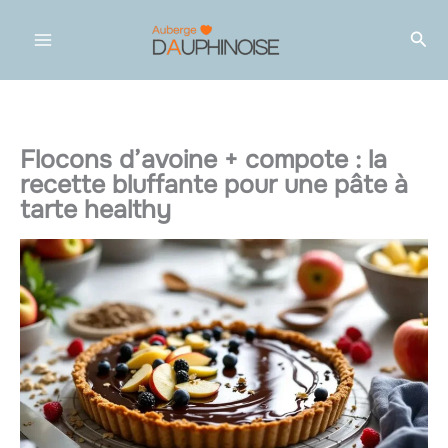
Aller
Rec
au
contenu
Flocons d’avoine + compote : la
recette bluffante pour une pâte à
tarte healthy