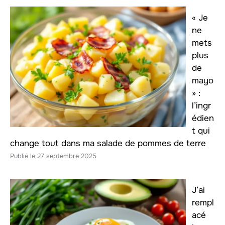
« Je
ne
mets
plus
de
mayo
» :
l’ingr
édien
t qui
change tout dans ma salade de pommes de terre
27 septembre 2025
J’ai
rempl
acé