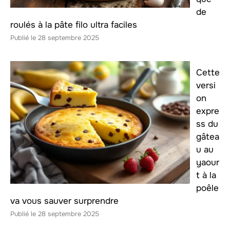
de
roulés à la pâte filo ultra faciles
28 septembre 2025
Cette
versi
on
expre
ss du
gâtea
u au
yaour
t à la
poêle
va vous sauver surprendre
28 septembre 2025